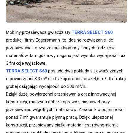
Mobilny przesiewacz gwiaździsty
TERRA SELECT S60
produkcji firmy Eggersmann to idealne rozwiązanie do
przesiewania i oczyszczania biomasy i innych rodzajów
materiałów, tam gdzie wymagana jest wysoka wydajność i
aż
3 frakcje wyjściowe.
TERRA SELECT S60
posiada dwa pokłady sit gwiaździstych
o powierzchni 8,3 m³ dla frakcji drobnej oraz 4,6 m³ dla frakcji
grubej osiągając wydajność do 300 m³/h.
Dzięki dużej powierzchni przesiewania oraz innowacyjnej
konstrukcji, maszyna dobrze sprawdzi się nawet przy
przesiewaniu wilgotnych materiałów. Zasobnik o pojemności
ponad 7 m³ gwarantuje płynną pracę. Dzięki ulepszonej
konstrukcji, przesiewany ciężki materiał jest równomiernie
podawany na pokłady gwiaździste. Nowy system czyszczący