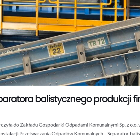
aratora balistycznego produkcji f
czyła do Zakładu Gospodarki Odpadami Komunalnymi Sp. z o.o. w
stalacji Przetwarzania Odpadów Komunalnych – Separator bali