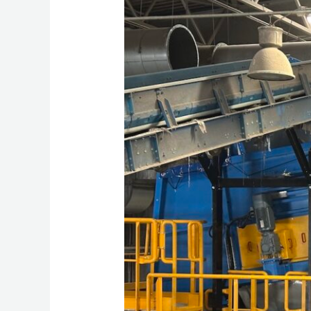
dostawa
Separatora
balistycznego
produkcji
firmy
BIANNA