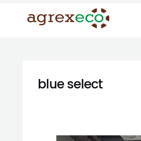
Skip
to
content
blue select
Podsumowanie