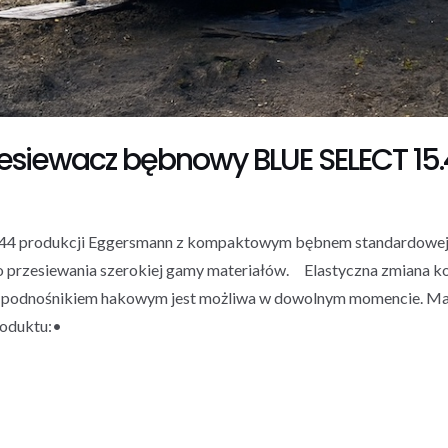
zesiewacz bębnowy BLUE SELECT 1
 produkcji Eggersmann z kompaktowym bębnem standardowej kl
przesiewania szerokiej gamy materiałów. Elastyczna zmiana k
 podnośnikiem hakowym jest możliwa w dowolnym momencie. Mas
roduktu:•