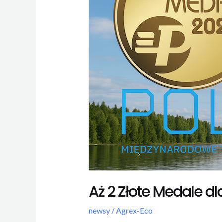
na
POLECO
2025!
Aż 2 Złote Medale d
newsy
/
Agrex-Eco