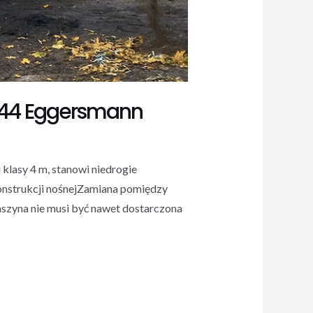
5.44 Eggersmann
asy 4 m, stanowi niedrogie
onstrukcji nośnejZamiana pomiędzy
zyna nie musi być nawet dostarczona