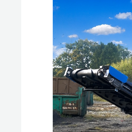
bębnowy
BLUE
SELECT
15.44
Eggersmann