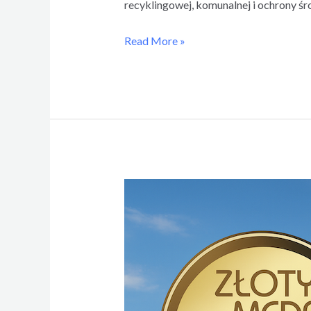
recyklingowej, komunalnej i ochrony ś
Read More »
Aż
2
Złote
Medale
dla
Agrex-
Eco