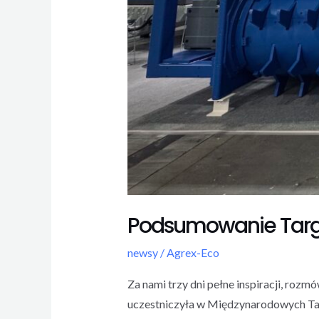
Podsumowanie Targó
newsy
/
Agrex-Eco
Za nami trzy dni pełne inspiracji, roz
uczestniczyła w Międzynarodowych Ta